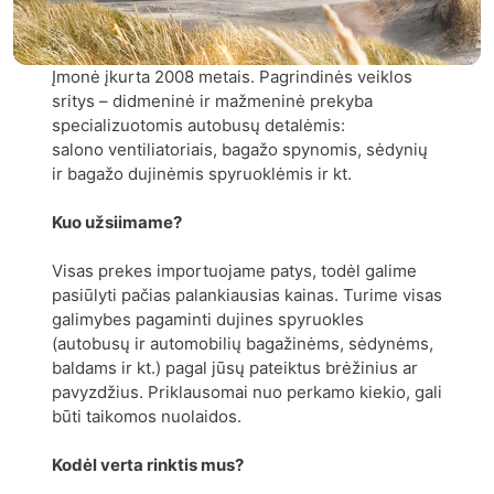
Įmonė įkurta 2008 metais. Pagrindinės veiklos
sritys – didmeninė ir mažmeninė prekyba
specializuotomis autobusų detalėmis:
salono ventiliatoriais, bagažo spynomis, sėdynių
ir bagažo dujinėmis spyruoklėmis ir kt.
Kuo užsiimame?
Visas prekes importuojame patys, todėl galime
pasiūlyti pačias palankiausias kainas. Turime visas
galimybes pagaminti dujines spyruokles
(autobusų ir automobilių bagažinėms, sėdynėms,
baldams ir kt.) pagal jūsų pateiktus brėžinius ar
pavyzdžius. Priklausomai nuo perkamo kiekio, gali
būti taikomos nuolaidos.
Kodėl verta rinktis mus?