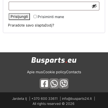
Alternative:
Prisijungti
Prisiminti mane
Praradote savo slaptažodį?
Apie mus
Cookie policy
Contacts
Jardeta IĮ
+370 600 33611
info@busparts24.lt
All rights reserved © 2026