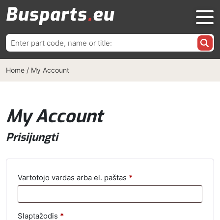
Ieškoti:
Home
/
My Account
My Account
Prisijungti
Privalomas
Vartotojo vardas arba el. paštas
*
Privalomas
Slaptažodis
*