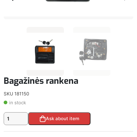
Bagažinės rankena
SKU 181150
in stock
produkto
Alternative:
Ask about item
kiekis:
Bagažinės
rankena