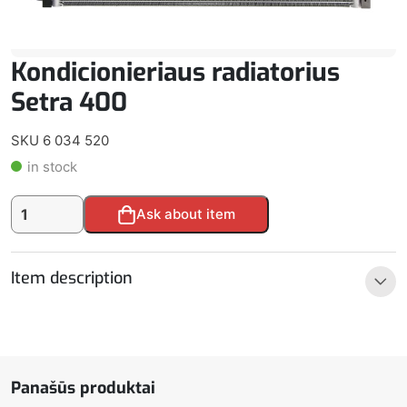
Kondicionieriaus radiatorius
Setra 400
SKU 6 034 520
in stock
produkto
Alternative:
Ask about item
kiekis:
Kondicionieriaus
radiatorius
Item description
Setra
400
Panašūs produktai