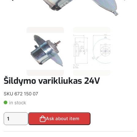
Šildymo varikliukas 24V
SKU 672 150 07
in stock
produkto
Alternative:
Ask about item
kiekis:
Šildymo
varikliukas