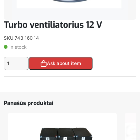
Turbo ventiliatorius 12 V
SKU 743 160 14
in stock
produkto
Alternative:
Ask about item
kiekis:
Turbo
ventiliatorius
12
V
Panašūs produktai