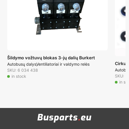
Šildymo vožtuvų blokas 3-jų dalių Burkert
Cirkul
Autobusų dalys
Ventiliatoriai ir valdymo relės
Autobu
SKU: 6 034 438
SKU: 6
in stock
in st