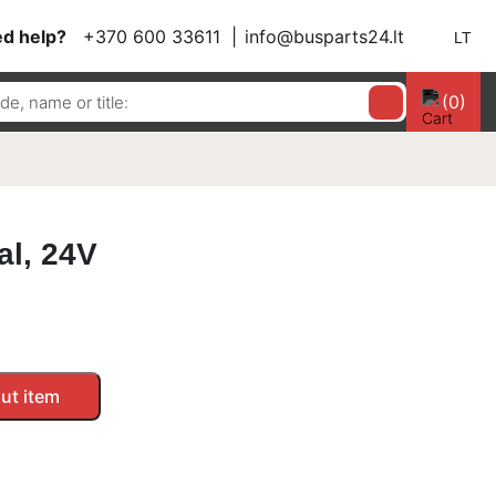
d help?
+370 600 33611
info@busparts24.lt
LT
(0)
al, 24V
ut item