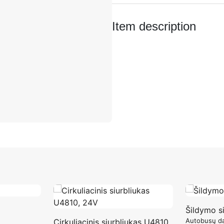
Item description
Šildymo s
Autobusų da
Cirkuliacinis siurbliukas U4810,