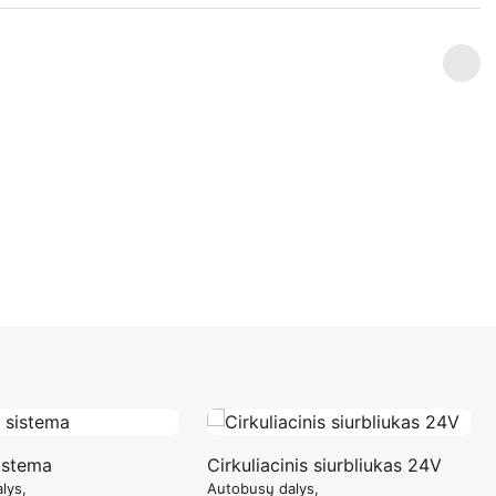
istema
Cirkuliacinis siurbliukas 24V
lys
Autobusų dalys