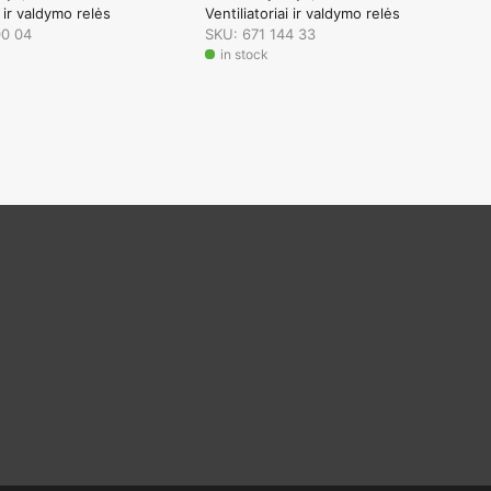
i ir valdymo relės
Ventiliatoriai ir valdymo relės
00 04
SKU: 671 144 33
in stock