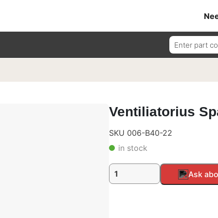
Nee
Ieškoti:
Ventiliatorius Sp
SKU 006-B40-22
in stock
produkto
Alternative:
Ask abo
kiekis:
Ventiliatorius
Spal,
24V