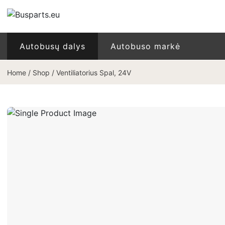
Autobusų dalys
Autobuso markė
Home
/
Shop
/
Ventiliatorius Spal, 24V