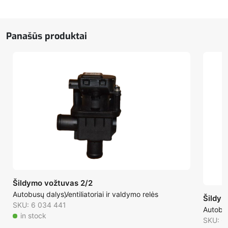
344W
4040
rpm.
Panašūs produktai
Šildymo vožtuvas 2/2
Autobusų dalys
Ventiliatoriai ir valdymo relės
Šildym
SKU: 6 034 441
Autobu
in stock
SKU: 6