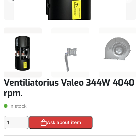
Ventiliatorius Valeo 344W 4040
rpm.
in stock
produkto
Alternative:
Ask about item
kiekis:
Ventiliatorius
Valeo