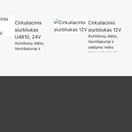
Cirkuliacinis
Cirkuliacinis
siurbliukas
siurbliukas 12V
Autobusų dalys
U4810, 24V
Ventiliatoriai ir
Autobusų dalys
valdymo relės
Ventiliatoriai ir
SKU: 671 143 65
valdymo relės
in stock
SKU: 6 671 144 A
in stock