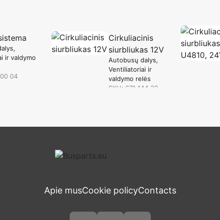
sistema
Cirkuliacinis
alys
siurbliukas 12V
ai ir valdymo
Autobusų dalys
Ventiliatoriai ir
000 04
valdymo relės
SKU: 671 144 32
in stock
Apie mus
Cookie policy
Contacts