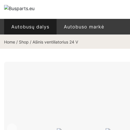
Autobusų dalys
Autobuso markė
Home
/
Shop
/
Ašinis ventiliatorius 24 V