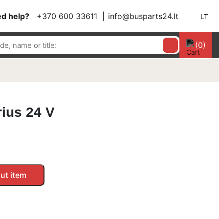
d help?
+370 600 33611
info@busparts24.lt
LT
(0)
rius 24 V
ut item