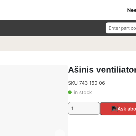
Nee
Ieškoti:
Ašinis ventiliato
SKU 743 160 06
in stock
produkto
Alternative:
Ask abo
kiekis:
Ašinis
ventiliatorius
24