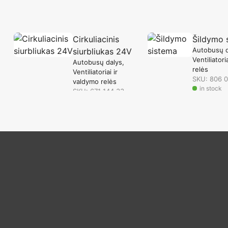
Cirkuliacinis
Šildymo 
Autobusų d
siurbliukas 24V
Ventiliatori
Autobusų dalys
relės
Ventiliatoriai ir
SKU: 806 
valdymo relės
in stock
SKU: 671 144 33
in stock