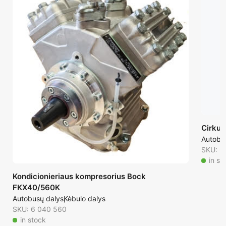
Cirkul
Autobu
SKU: 6
in st
Kondicionieriaus kompresorius Bock
FKX40/560K
Autobusų dalys
Kėbulo dalys
SKU: 6 040 560
in stock