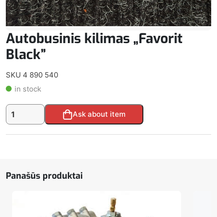
Autobusinis kilimas „Favorit
Black”
SKU 4 890 540
in stock
produkto
Alternative:
Ask about item
kiekis:
Autobusinis
kilimas
"Favorit
Black"
Panašūs produktai