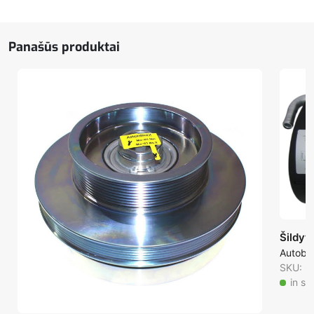
Panašūs produktai
Šildyt
Autobu
SKU: 6
in st