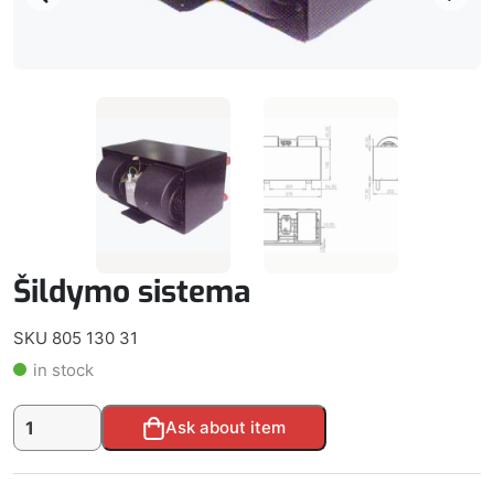
Šildymo sistema
SKU 805 130 31
in stock
produkto
Alternative:
Ask about item
kiekis:
Šildymo
sistema