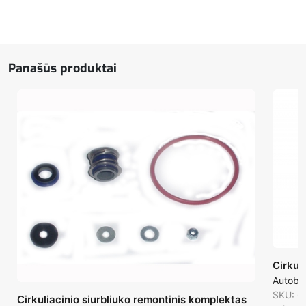
Elektromagnetinė
sankaba
LA16.0168Y
Panašūs produktai
Cirkul
Autobu
SKU: 6
Cirkuliacinio siurbliuko remontinis komplektas