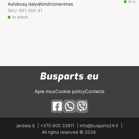
in st
Autobusų dalys
Kondicionavimas
SKU: 651 000 41
in stock
Apie mus
Cookie policy
Contacts
Jardeta IĮ
+370 600 33611
info@busparts24.lt
All rights reserved © 2026