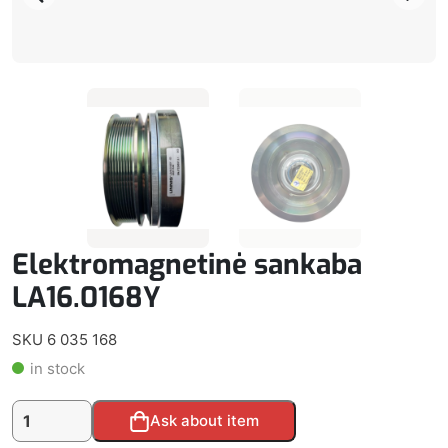
Elektromagnetinė sankaba
LA16.0168Y
SKU 6 035 168
in stock
produkto
Alternative:
Ask about item
kiekis: