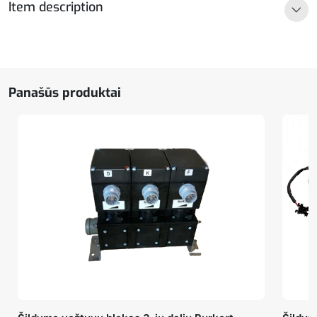
Item description
2/2
Panašūs produktai