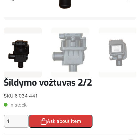
Šildymo vožtuvas 2/2
SKU 6 034 441
in stock
produkto
Alternative:
Ask about item
kiekis:
Šildymo
vožtuvas