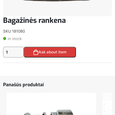
Bagažinės rankena
SKU 181080
in stock
produkto
Alternative:
Ask about item
kiekis:
Bagažinės
rankena
Panašūs produktai