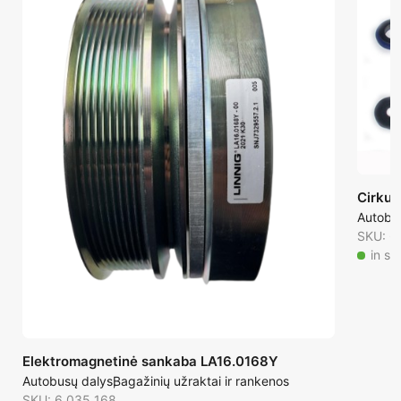
Cirkul
Autobu
SKU: 6
in st
Elektromagnetinė sankaba LA16.0168Y
Autobusų dalys
Bagažinių užraktai ir rankenos
SKU: 6 035 168