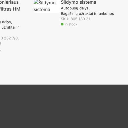
onieriaus
Šildymo sistema
Autobusų dalys
filtras HM
Bagažinių užraktai ir rankenos
SKU: 805 130 31
 dalys
in stock
 užraktai ir
10 232 7/8,
2
s