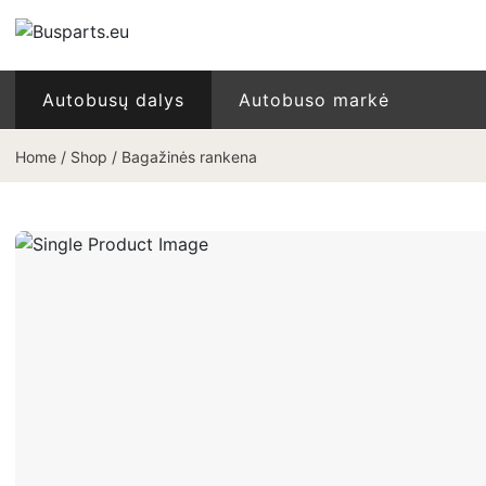
Autobusų dalys
Autobuso markė
Home
/
Shop
/
Bagažinės rankena