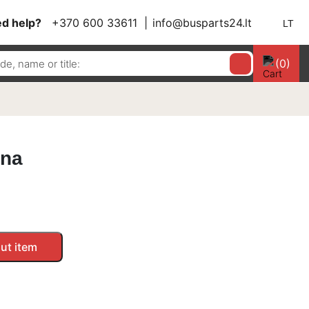
d help?
+370 600 33611
info@busparts24.lt
LT
(0)
ena
ut item