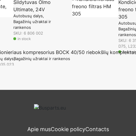
Šildytuvas Olmo
Kondici
Ultimate, 24V
freono 
Autobusų dalys
305
Bagažinių užraktai ir
Autobusų
rankenos
Bagažinių
SKU: 6 806 002
rankenos
in stock
SKU: 6 3
D75, L23
ionieriaus kompresorius BOCK 40/50 riebokšlių komplekta
in stock
ų dalys
Bagažinių užraktai ir rankenos
035 023
ck
Apie mus
Cookie policy
Contacts