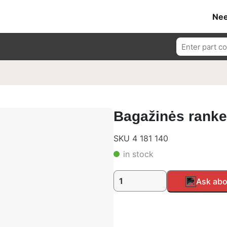
Nee
Ieškoti:
Bagažinės rank
SKU 4 181 140
in stock
produkto
Alternative:
Ask abo
kiekis:
Bagažinės
rankena