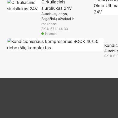
Cirkuliacinis
siurbliukas 24V
Autobusų dalys
Bagažinių užraktai ir
rankenos
SKU: 671 144 33
in stock
Kondic
Autobus
SKU: 6 
in sto