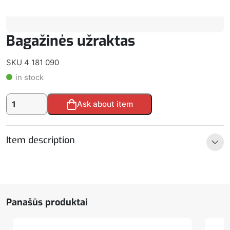
Bagažinės užraktas
SKU 4 181 090
in stock
produkto
Alternative:
Ask about item
kiekis:
Bagažinės
užraktas
Item description
Panašūs produktai