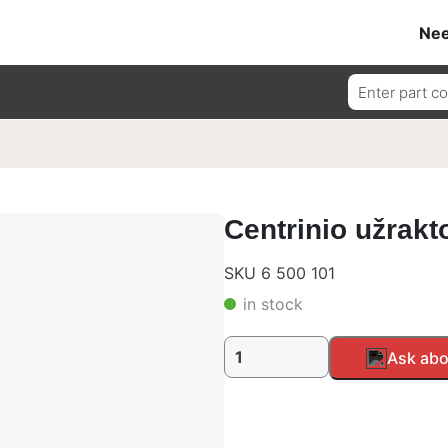
Nee
Ieškoti:
Centrinio užrakt
SKU 6 500 101
in stock
produkto
Ask abo
kiekis:
Centrinio
užrakto
varikliukas