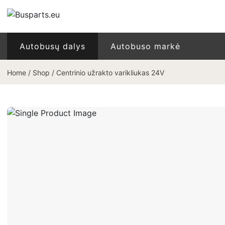
Autobusų dalys
Autobuso markė
Home
/
Shop
/
Centrinio užrakto varikliukas 24V