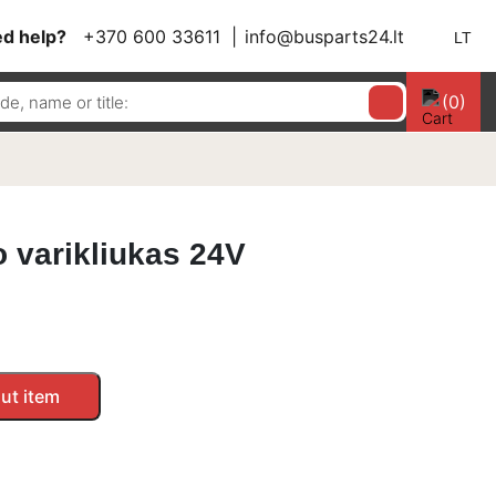
d help?
+370 600 33611
info@busparts24.lt
LT
(0)
o varikliukas 24V
ut item