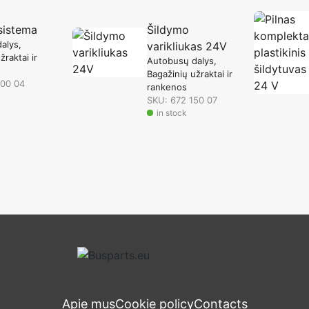
sistema
Šildymo
alys
varikliukas 24V
žraktai ir
Autobusų dalys
Bagažinių užraktai ir
000 04
rankenos
SKU: 672 150 07
in stock
Apie mus
Cookie policy
Contacts