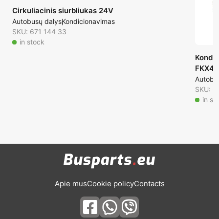
Cirkuliacinis siurbliukas 24V
Autobusų dalys
Kondicionavimas
SKU: 671 144 33
in stock
Kondic
FKX40
Autobu
SKU: 6
in st
Apie mus
Cookie policy
Contacts