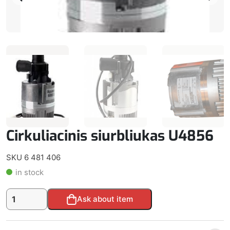
Cirkuliacinis siurbliukas U4856
SKU 6 481 406
in stock
produkto
Alternative:
Ask about item
kiekis:
Cirkuliacinis
siurbliukas