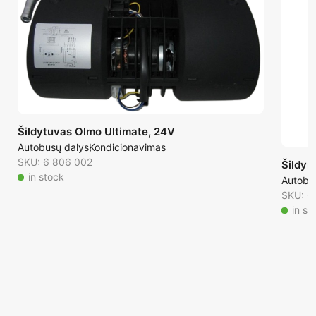
Šildytuvas Olmo Ultimate, 24V
Autobusų dalys
Kondicionavimas
SKU: 6 806 002
Šildym
in stock
Autobu
SKU: 6
in st