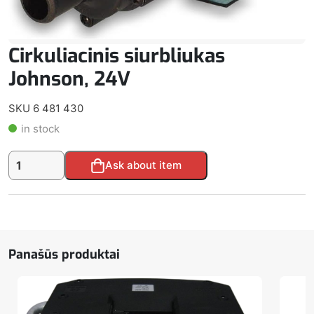
Cirkuliacinis siurbliukas
Johnson, 24V
SKU 6 481 430
in stock
produkto
Alternative:
Ask about item
kiekis:
Cirkuliacinis
siurbliukas
Johnson,
24V
Panašūs produktai