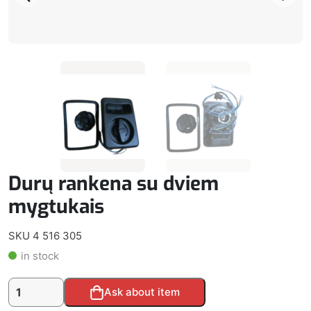
Durų rankena su dviem
mygtukais
SKU 4 516 305
in stock
produkto
Alternative:
Ask about item
kiekis: