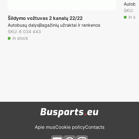
Autobu
SKU: 6
in st
Šildymo vožtuvas 2 kanalų 22/22
Autobusų dalys
Bagažinių užraktai ir rankenos
SKU: 6 034 443
in stock
Apie mus
Cookie policy
Contacts