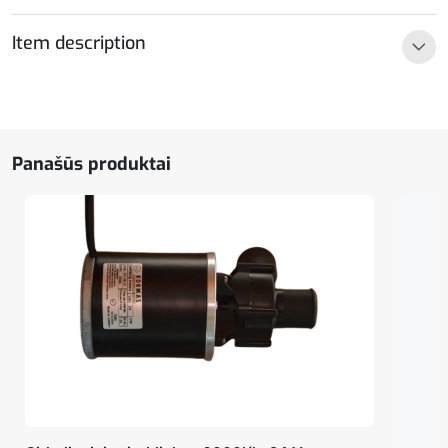
Elektromagnetinė
sankaba
Item description
LA
16.0248Y
Panašūs produktai