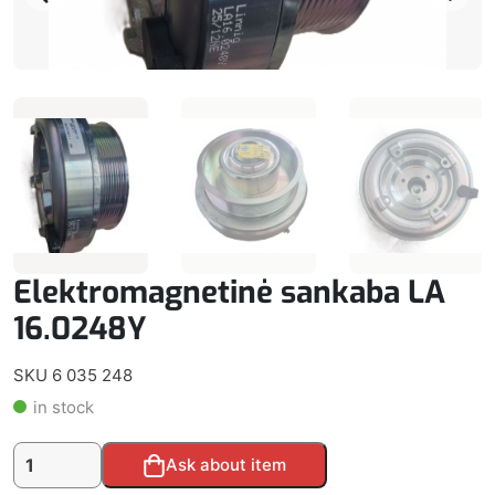
Elektromagnetinė sankaba LA
16.0248Y
SKU 6 035 248
in stock
produkto
Alternative:
Ask about item
kiekis: