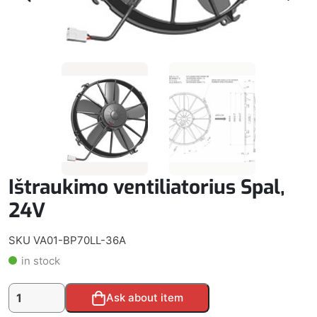
Ištraukimo ventiliatorius Spal,
24V
SKU VA01-BP70LL-36A
in stock
produkto
Alternative:
Ask about item
kiekis: