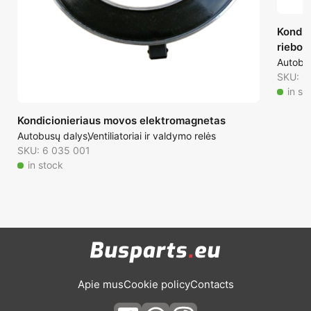
Kondic
riebok
Autobu
SKU: 6
in st
Kondicionieriaus movos elektromagnetas
Autobusų dalys
Ventiliatoriai ir valdymo relės
SKU: 6 035 001
in stock
Apie mus
Cookie policy
Contacts