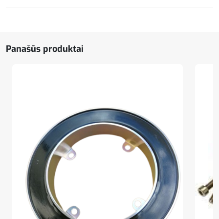
Ištraukimo
ventiliatorius
Spal,
24V
Panašūs produktai