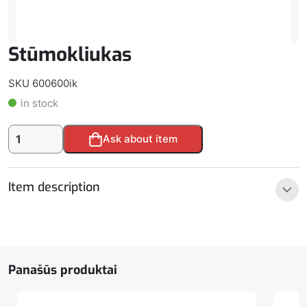
Stūmokliukas
SKU 600600ik
in stock
produkto
Alternative:
Ask about item
kiekis:
Stūmokliukas
Item description
Panašūs produktai