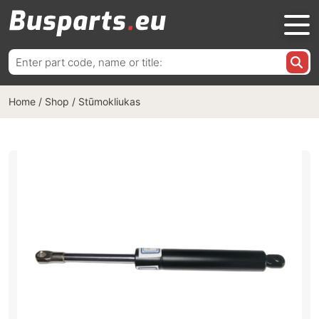
Ieškoti:
Home
/
Shop
/
Stūmokliukas