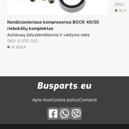
SKU: 6
in st
Kondicionieriaus kompresorius BOCK 40/50
riebokšlių komplektas
Autobusų dalys
Ventiliatoriai ir valdymo relės
SKU: 6 035 023
in stock
Apie mus
Cookie policy
Contacts