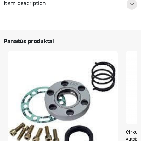
Item description
24V
Panašūs produktai
Cirkul
Autobu