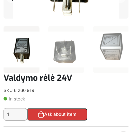
Valdymo rėlė 24V
SKU 6 260 919
in stock
produkto
Alternative:
Ask about item
kiekis:
Valdymo
rėlė