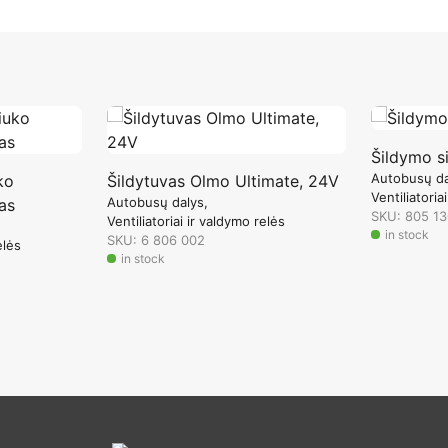
Šildymo s
Autobusų da
ko
Šildytuvas Olmo Ultimate, 24V
Ventiliatoria
Autobusų dalys
as
SKU: 805 13
Ventiliatoriai ir valdymo relės
in stock
SKU: 6 806 002
elės
in stock