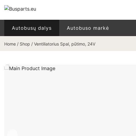
Autobusų dalys
Autobuso markė
Home
/
Shop
/
Ventiliatorius Spal, pūtimo, 24V