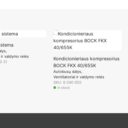
istema
lys
i ir valdymo relės
Kondicionieriaus kompresorius
0 31
BOCK FKX 40/655K
Autobusų dalys
Ventiliatoriai ir valdymo relės
SKU: 6 040 655
in stock