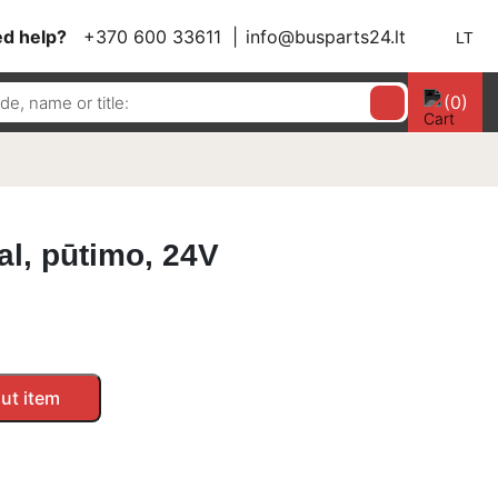
d help?
+370 600 33611
info@busparts24.lt
LT
(0)
al, pūtimo, 24V
ut item