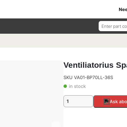
Nee
Ieškoti:
Ventiliatorius Sp
SKU VA01-BP70LL-36S
in stock
produkto
Alternative:
Ask abo
kiekis:
Ventiliatorius
Spal,
pūtimo,