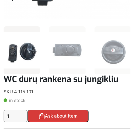
WC durų rankena su jungikliu
SKU 4 115 101
in stock
produkto
Alternative:
Ask about item
kiekis:
WC
durų