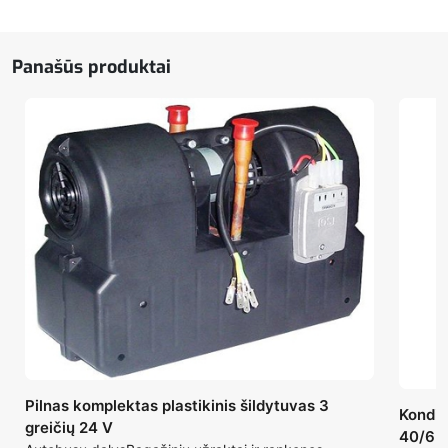
rankena
su
jungikliu
Panašūs produktai
Pilnas komplektas plastikinis šildytuvas 3
Kondic
greičių 24 V
40/65