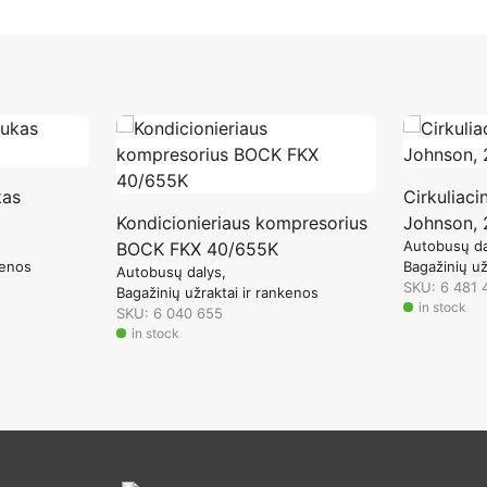
kas
Cirkuliacin
Kondicionieriaus kompresorius
Johnson,
Autobusų da
BOCK FKX 40/655K
kenos
Bagažinių už
Autobusų dalys
SKU: 6 481 
Bagažinių užraktai ir rankenos
in stock
SKU: 6 040 655
in stock