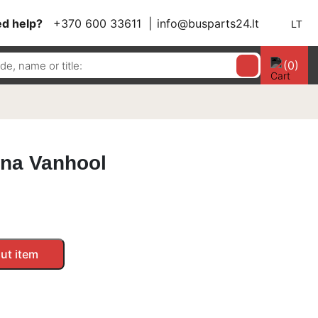
d help?
+370 600 33611
info@busparts24.lt
LT
(0)
ena Vanhool
ut item