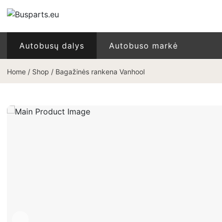
Autobusų dalys
Autobuso markė
Home
/
Shop
/
Bagažinės rankena Vanhool