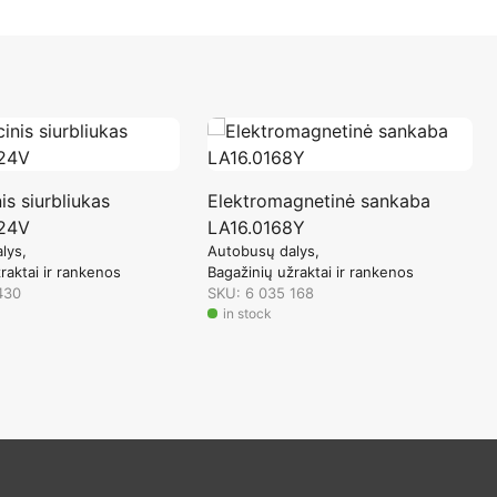
is siurbliukas
Elektromagnetinė sankaba
 24V
LA16.0168Y
lys
Autobusų dalys
raktai ir rankenos
Bagažinių užraktai ir rankenos
430
SKU: 6 035 168
in stock