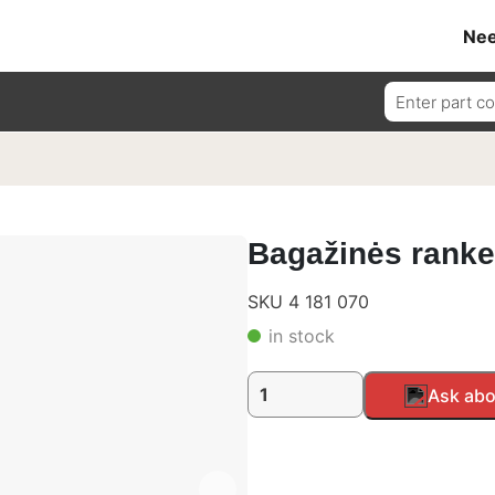
Nee
Ieškoti:
Bagažinės rank
SKU 4 181 070
in stock
produkto
Alternative:
Ask abo
kiekis:
Bagažinės
rankena
Vanhool