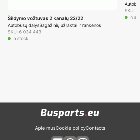
Autobu
SKU: 6
in st
Šildymo vožtuvas 2 kanalų 22/22
Autobusų dalys
Bagažinių užraktai ir rankenos
SKU: 6 034 443
in stock
Apie mus
Cookie policy
Contacts