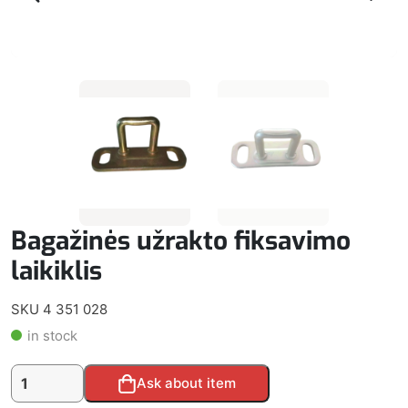
Bagažinės užrakto fiksavimo
laikiklis
SKU 4 351 028
in stock
produkto
Alternative:
Ask about item
kiekis: