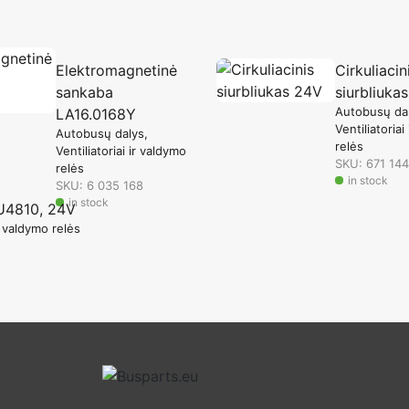
Elektromagnetinė
Cirkuliacin
sankaba
siurbliuka
Autobusų da
LA16.0168Y
Ventiliatoriai
Autobusų dalys
relės
Ventiliatoriai ir valdymo
SKU: 671 144
relės
in stock
SKU: 6 035 168
in stock
s U4810, 24V
ir valdymo relės