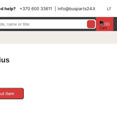
d help?
+370 600 33611
info@busparts24.lt
LT
(0)
ius
ut item