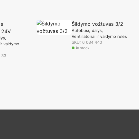
is
Šildymo vožtuvas 3/2
Autobusų dalys
s 24V
Ventiliatoriai ir valdymo relės
lys
SKU: 6 034 440
 ir valdymo
in stock
 33