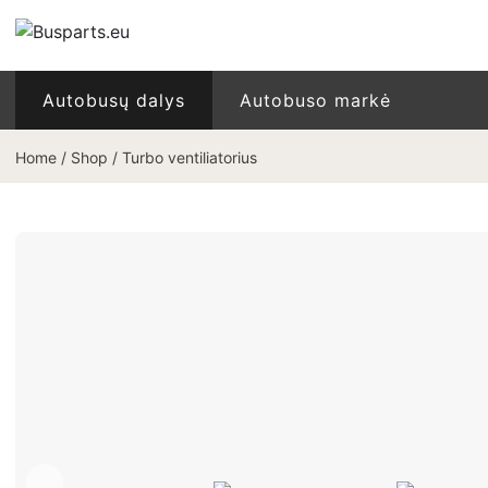
Autobusų dalys
Autobuso markė
Home
/
Shop
/
Turbo ventiliatorius