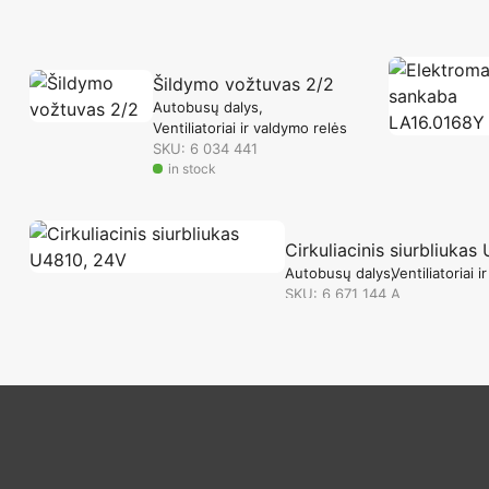
Šildymo vožtuvas 2/2
Autobusų dalys
Ventiliatoriai ir valdymo relės
SKU: 6 034 441
in stock
Cirkuliacinis siurbliuka
Autobusų dalys
Ventiliatoriai 
SKU: 6 671 144 A
in stock