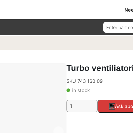
Nee
Ieškoti:
Turbo ventiliator
SKU 743 160 09
in stock
produkto
Alternative:
Ask abo
kiekis:
Turbo
ventiliatorius