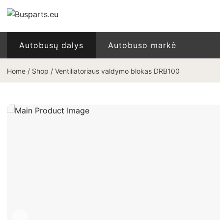
Autobusų dalys
Autobuso markė
Home
/
Shop
/
Ventiliatoriaus valdymo blokas DRB100