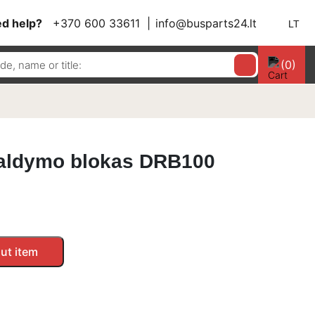
d help?
+370 600 33611
info@busparts24.lt
LT
(0)
 valdymo blokas DRB100
ut item