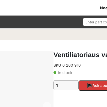
Nee
Ieškoti:
Ventiliatoriaus
SKU 6 260 910
in stock
produkto
Alternative:
Ask abo
kiekis:
Ventiliatoriaus
valdymo
blokas