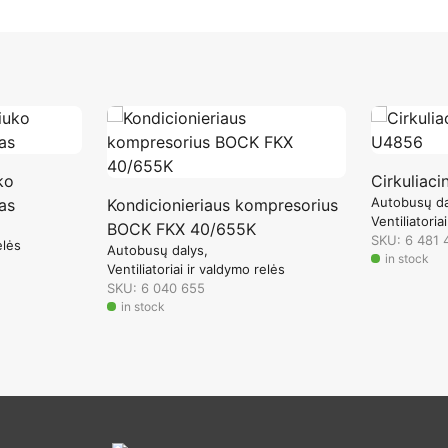
ko
Cirkuliaci
Autobusų da
as
Kondicionieriaus kompresorius
Ventiliatoria
BOCK FKX 40/655K
SKU: 6 481 
elės
Autobusų dalys
in stock
Ventiliatoriai ir valdymo relės
SKU: 6 040 655
in stock