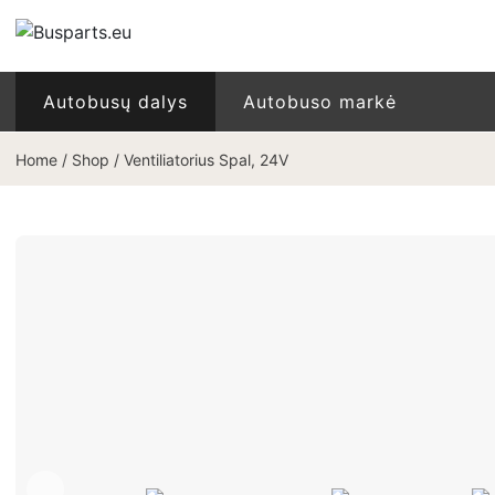
Autobusų dalys
Autobuso markė
Home
/
Shop
/
Ventiliatorius Spal, 24V