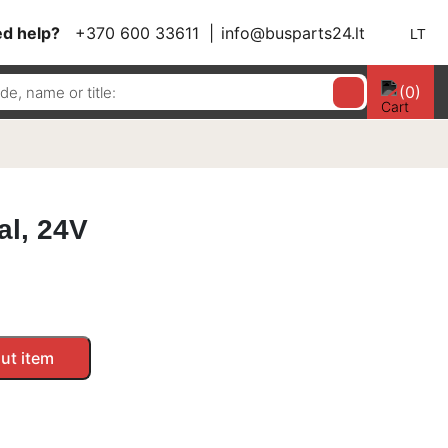
d help?
+370 600 33611
info@busparts24.lt
LT
(0)
al, 24V
ut item