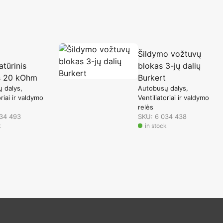
Šildymo vožtuvų
tūrinis
blokas 3-jų dalių
is 20 kOhm
Burkert
 dalys
Autobusų dalys
oriai ir valdymo
Ventiliatoriai ir valdymo
relės
034 493
SKU: 6 034 438
k
in stock