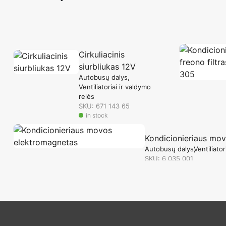
Cirkuliacinis
siurbliukas 12V
Autobusų dalys
Ventiliatoriai ir valdymo
relės
SKU: 671 143 65
in stock
Kondicionieriaus mo
Autobusų dalys
Ventiliator
SKU: 6 035 001
in stock