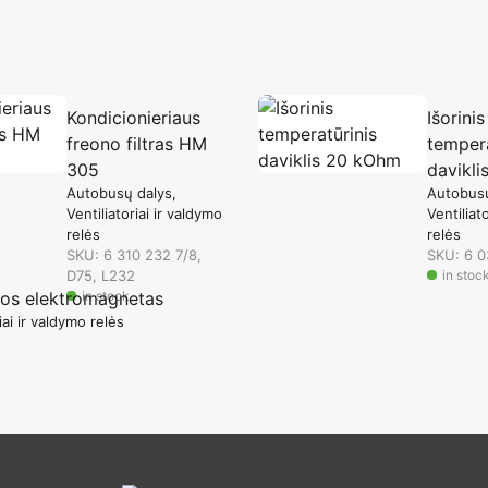
Kondicionieriaus
Išorinis
freono filtras HM
tempera
305
davikl
Autobusų dalys
Autobusų
Ventiliatoriai ir valdymo
Ventiliat
relės
relės
SKU: 6 310 232 7/8,
SKU: 6 
D75, L232
in stoc
vos elektromagnetas
in stock
iai ir valdymo relės