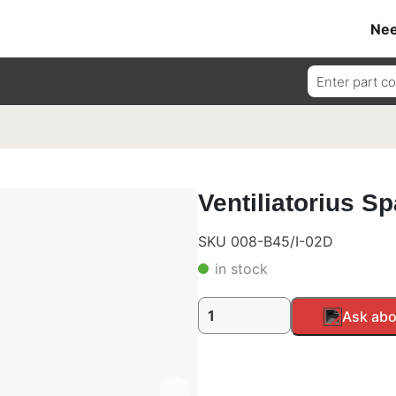
Nee
Ieškoti:
Ventiliatorius Sp
SKU 008-B45/I-02D
in stock
produkto
Ask abo
kiekis:
Ventiliatorius
Spal,
24V