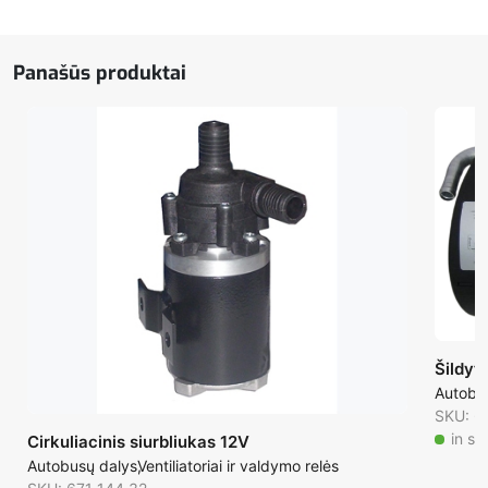
Panašūs produktai
Šildyt
Autobu
SKU: 6
in st
Cirkuliacinis siurbliukas 12V
Autobusų dalys
Ventiliatoriai ir valdymo relės