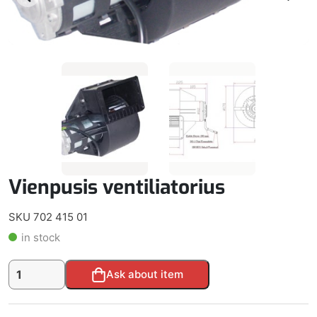
Vienpusis ventiliatorius
SKU 702 415 01
in stock
produkto
Alternative:
Ask about item
kiekis:
Vienpusis
ventiliatorius