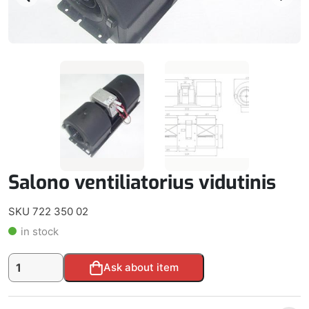
Salono ventiliatorius vidutinis
SKU 722 350 02
in stock
produkto
Alternative:
Ask about item
kiekis:
Salono
ventiliatorius