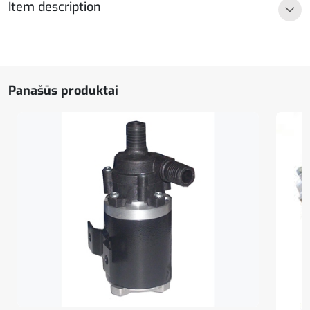
Item description
vidutinis
Panašūs produktai