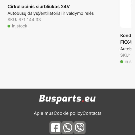
Cirkuliacinis siurbliukas 24V
Autobusų dalys
Ventiliatoriai ir valdymo relės
SKU: 671 144 33
in stock
Kondic
FKX40
Autobu
SKU: 6
in st
Apie mus
Cookie policy
Contacts