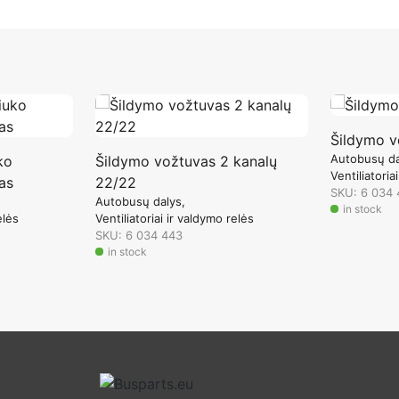
Šildymo v
Autobusų da
ko
Šildymo vožtuvas 2 kanalų
Ventiliatoria
as
22/22
SKU: 6 034 
Autobusų dalys
in stock
elės
Ventiliatoriai ir valdymo relės
SKU: 6 034 443
in stock