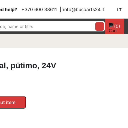
d help?
+370 600 33611
info@busparts24.lt
LT
(0)
al, pūtimo, 24V
ut item