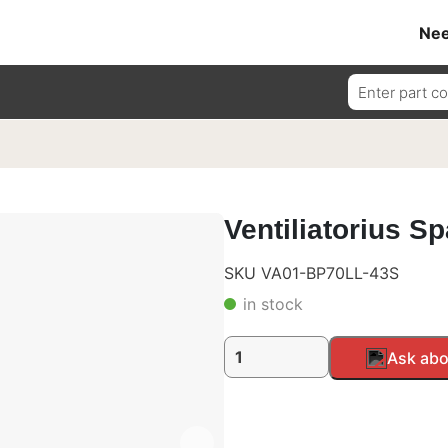
Nee
Ieškoti:
Ventiliatorius Sp
SKU VA01-BP70LL-43S
in stock
produkto
Alternative:
Ask abo
kiekis:
Ventiliatorius
Spal,
pūtimo,