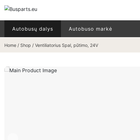
Autobusų dalys
Autobuso markė
Home
/
Shop
/
Ventiliatorius Spal, pūtimo, 24V