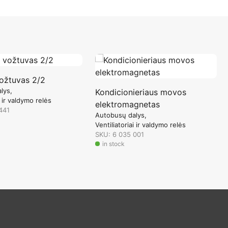
ožtuvas 2/2
lys
Kondicionieriaus movos
i ir valdymo relės
elektromagnetas
441
Autobusų dalys
Ventiliatoriai ir valdymo relės
SKU: 6 035 001
in stock