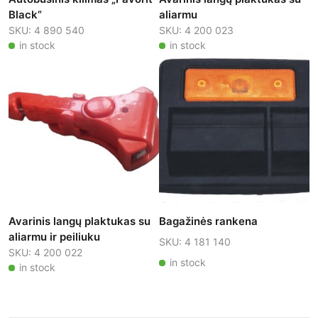
Black”
aliarmu
SKU: 4 890 540
SKU: 4 200 023
in stock
in stock
Avarinis langų plaktukas su
Bagažinės rankena
aliarmu ir peiliuku
SKU: 4 181 140
SKU: 4 200 022
in stock
in stock