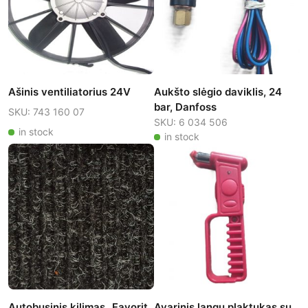
Ašinis ventiliatorius 24V
Aukšto slėgio daviklis, 24
bar, Danfoss
SKU: 743 160 07
SKU: 6 034 506
in stock
in stock
Autobusinis kilimas „Favorit
Avarinis langų plaktukas su