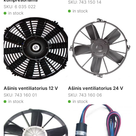
SKU: 743 150 14
SKU: 6 035 022
in stock
in stock
Ašinis ventiliatorius 12 V
Ašinis ventiliatorius 24 V
SKU: 743 160 01
SKU: 743 160 06
in stock
in stock